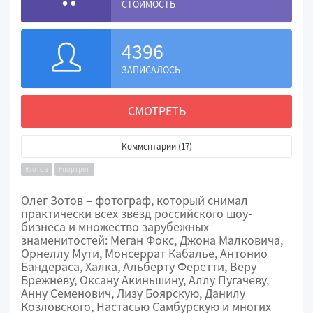
СТОИМОСТЬ
4396
ЗАПИСАЛОСЬ
СМОТРЕТЬ
Комментарии (17)
#зотов
#портрет
Олег Зотов – фотограф, который снимал
практически всех звезд российского шоу-
бизнеса и множество зарубежных
знаменитостей: Меган Фокс, Джона Малковича,
Орнеллу Мути, Монсеррат Кабалье, Антонио
Бандераса, Халка, Альберту Феретти, Веру
Брежневу, Оксану Акиньшину, Аллу Пугачеву,
Анну Семенович, Лизу Боярскую, Данилу
Козловского, Настасью Самбурскую и многих