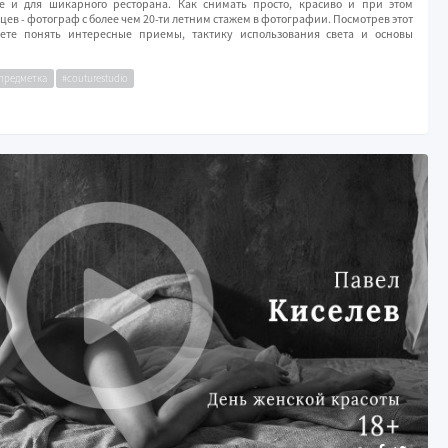
е и для шикарного ресторана. Как снимать просто, красиво и при этом
ев - фотограф с более чем 20-ти летним стажем в фотографии. Посмотрев этот
ете понять интересные приемы, тактику использования света и основы
предметка
#couturestudio