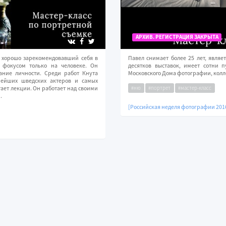
АРХИВ. РЕГИСТРАЦИЯ ЗАКРЫТА
 хорошо зарекомендовавший себя в
Павел снимает более 25 лет, являе
 фокусом только на человеке. Он
десятков выставок, имеет сотни 
ание личности. Среди работ Кнута
Московского Дома фотографии, колл
ейших шведских актеров и самых
#ню
#портрет
#мастер-класс
ает лекции. Он работает над своими
.
[Российская неделя фотографии 201