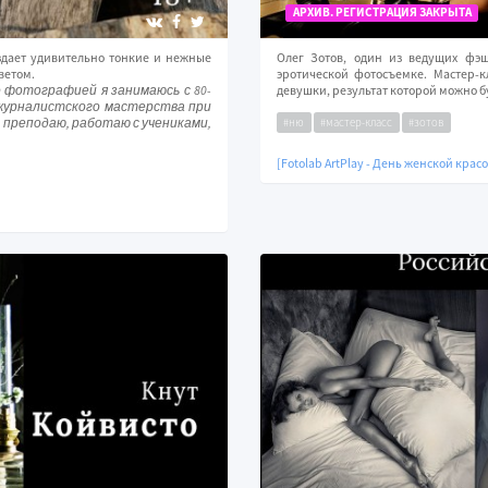
АРХИВ. РЕГИСТРАЦИЯ ЗАКРЫТА
здает удивительно тонкие и нежные
Олег Зотов, один из ведущих фэш
ветом.
эротической фотосъемке. Мастер-к
 фотографией я занимаюсь с 80-
девушки, результат которой можно б
 журналистского мастерства при
#ню
#мастер-класс
#зотов
преподаю, работаю с учениками,
[Fotolab ArtPlay - День женской крас