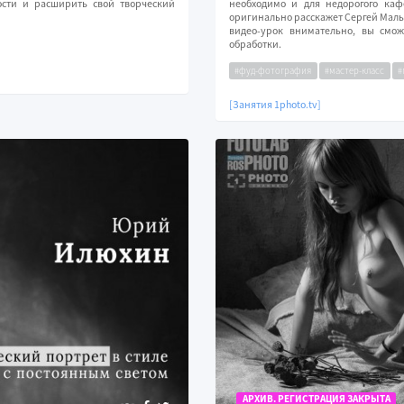
ости и расширить свой творческий
необходимо и для недорогого каф
оригинально расскажет Сергей Мальц
видео-урок внимательно, вы смож
обработки.
#фуд-фотография
#мастер-класс
#
[Занятия 1photo.tv]
АРХИВ. РЕГИСТРАЦИЯ ЗАКРЫТА