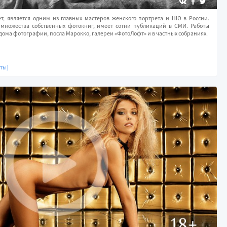
ет, является одним из главных мастеров женского портрета и НЮ в России.
р множества собственных фотокниг, имеет сотни публикаций в СМИ. Работы
 дома фотографии, посла Марокко, галереи «ФотоЛофт» и в частных собраниях.
оты]