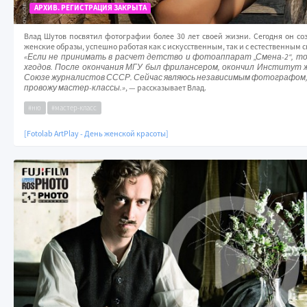
АРХИВ. РЕГИСТРАЦИЯ ЗАКРЫТА
Влад Шутов посвятил фотографии более 30 лет своей жизни. Сегодня он со
женские образы, успешно работая как с искусственным, так и с естественным с
«Если не принимать в расчет детство и фотоаппарат „Смена-2“, то
хгодов. После окончания МГУ был фрилансером, окончил Институт
Союзе журналистов СССР. Сейчас являюсь независимым фотографом, 
провожу мастер-классы.»
, — рассказывает Влад.
#ню
#мастер-класс
[Fotolab ArtPlay - День женской красоты]