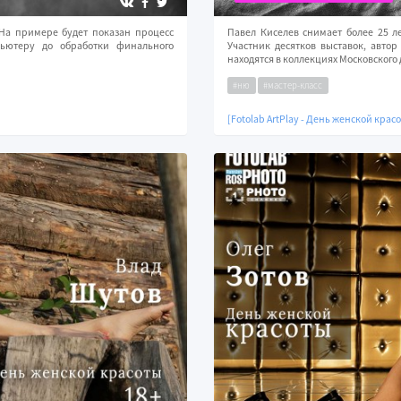
На примере будет показан процесс
Павел Киселев снимает более 25 л
пьютеру до обработки финального
Участник десятков выставок, авто
находятся в коллекциях Московского
#ню
#мастер-класс
[Fotolab ArtPlay - День женской крас