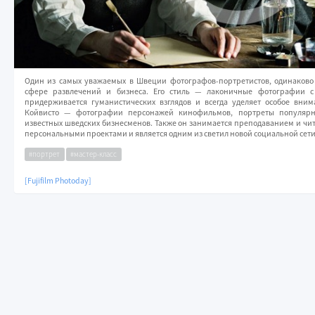
Один из самых уважаемых в Швеции фотографов-портретистов, одинаково
сфере развлечений и бизнеса. Его стиль — лаконичные фотографии с
придерживается гуманистических взглядов и всегда уделяет особое вним
Койвисто — фотографии персонажей кинофильмов, портреты популярн
известных шведских бизнесменов. Также он занимается преподаванием и чит
персональными проектами и является одним из светил новой социальной сети
#портрет
#мастер-класс
[Fujifilm Photoday]