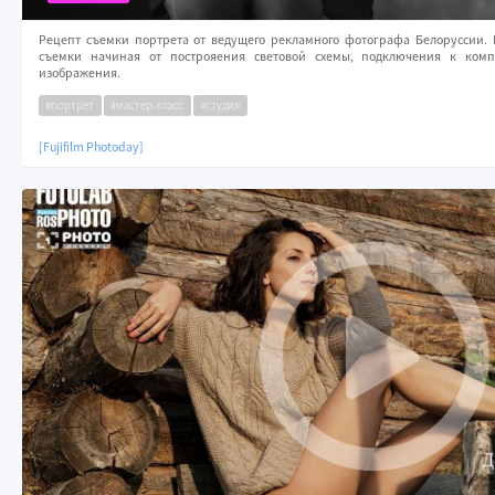
Рецепт съемки портрета от ведущего рекламного фотографа Белоруссии. 
съемки начиная от построяения световой схемы, подключения к ком
изображения.
#портрет
#мастер-класс
#студия
[Fujifilm Photoday]