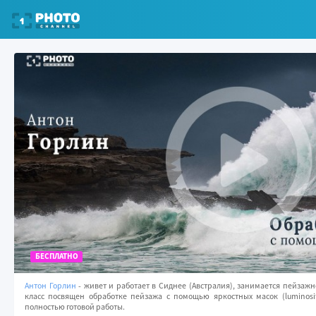
БЕСПЛАТНО
Антон Горлин
- живет и работает в Сиднее (Австралия), занимается пейзаж
класс посвящен обработке пейзажа с помощью яркостных масок (luminosi
полностью готовой работы.