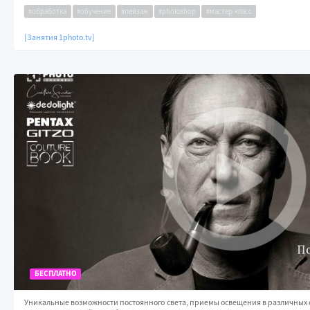
#обработка
#обучение
#пейзаж
#photoshop
#мастер-класс
[Занятия 1photo.tv]
БЕСПЛАТНО
Уникальные возможности постоянного света, приемы освещения в различных с