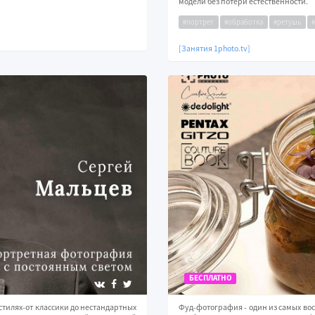
модели без потери естественности.
#портрет
#обработка
#ретушь
[Занятия 1photo.tv]
БЕСПЛАТНО
тилях-от классики до нестандартных
Фуд-фотография - один из самых в