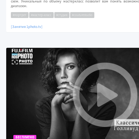
схем. Уникальный по объему мастеркласс позволит вам понять возможн
диапазон.
#портрет
#мастер-класс
#студия
#couturestudio
[Занятия 1photo.tv]
БЕСПЛАТНО