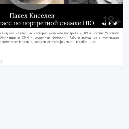
тся одним из главных мастеров женского портрета и НЮ в России. Участник
публикаций в СМИ и сосвенных фотокниг. Работы находятся в коллекции
екции посла Марокко, галереи «ФотоЛофт», частных собраниях
6]