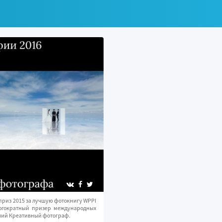
приз 2015 за лучшую фотокнигу WPPI
ногократный призер международных
чший Креативный фотограф.