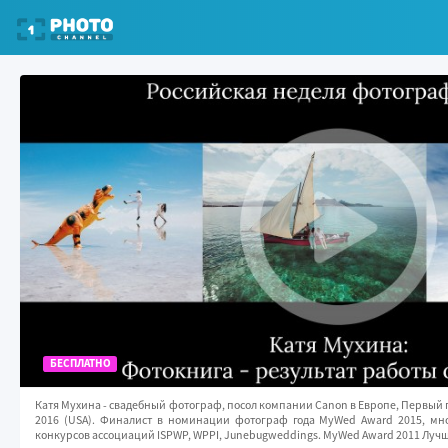
БЕСПЛАТНО
Катя Мухина - свадебный фотограф, посол компании Canon в Европе, Первый 
2016 (USA). Финалист в номинации фотограф года MyWed Award 2015, м
конкурсов ассоциаций ISPWP, WPPI, Junebugweddings. MyWed Award 2011 Лу