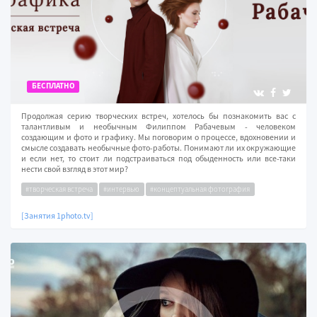
БЕСПЛАТНО
Продолжая серию творческих встреч, хотелось бы познакомить вас с
талантливым и необычным Филиппом Рабачевым - человеком
создающим и фото и графику. Мы поговорим о процессе, вдохновении и
смысле создавать необычные фото-работы. Понимают ли их окружающие
и если нет, то стоит ли подстраиваться под обыденность или все-таки
нести свой взгляд в этот мир?
#творческая встреча
#интервью
#концептуальная фотография
[Занятия 1photo.tv]