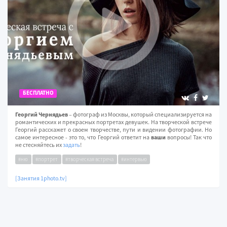
БЕСПЛАТНО
Георгий Чернядьев
– фотограф из Москвы, который специализируется на
романтических и прекрасных портретах девушек. На творческой встрече
Георгий расскажет о своем творчестве, пути и видении фотографии. Но
самое интересное - это то, что Георгий ответит на
ваши
вопросы! Так что
не стесняйтесь их
задать
!
#ню
#портрет
#творческая встреча
#интервью
[Занятия 1photo.tv]