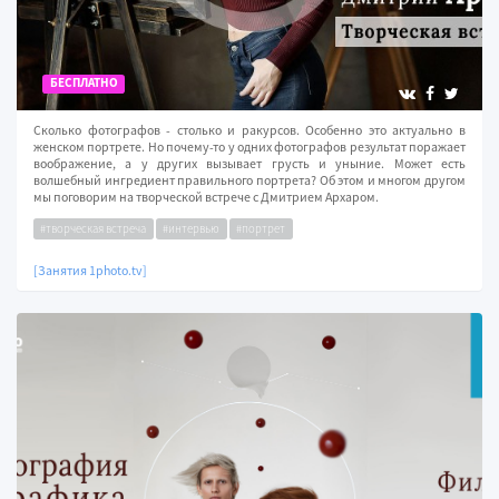
БЕСПЛАТНО
Сколько фотографов - столько и ракурсов. Особенно это актуально в
женском портрете. Но почему-то у одних фотографов результат поражает
воображение, а у других вызывает грусть и уныние. Может есть
волшебный ингредиент правильного портрета? Об этом и многом другом
мы поговорим на творческой встрече с Дмитрием Архаром.
#творческая встреча
#интервью
#портрет
[Занятия 1photo.tv]