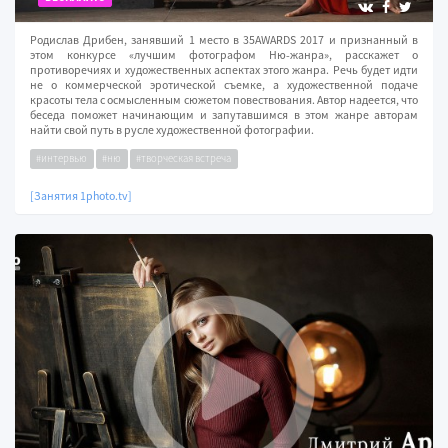
Родислав Дрибен, занявший 1 место в 35AWARDS 2017 и признанный в
этом конкурсе «лучшим фотографом Ню-жанра», расскажет о
противоречиях и художественных аспектах этого жанра. Речь будет идти
не о коммерческой эротической съемке, а художественной подаче
красоты тела с осмысленным сюжетом повествования. Автор надеется, что
беседа поможет начинающим и запутавшимся в этом жанре авторам
найти свой путь в русле художественной фотографии.
#интервью
#ню
#творческая встреча
[Занятия 1photo.tv]