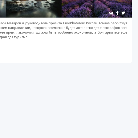
си Матаров и руководитель проекта EuroPhotoTour Руслан Асанов расскажут
ейшем направлении, которое несомненно будет интересно для фотографов всех
днее время, экономия должна быть особенно экономной, а Болгария все еще
тран для туризма.