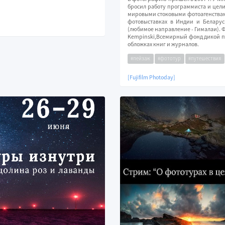
бросил работу программиста и цели
мировыми стоковыми фотоагенствам
фотовыставках в Индии и Беларус
(любимое направление - Гималаи). 
Kempinski,Всемирный фонд дикой природ
обложках книг и журналов.
#пейзаж
#фототур
#путешествия
[Fujifilm Photoday]