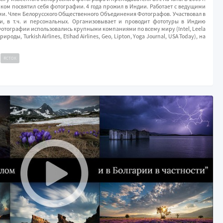
ком посвятил себя фотографии. 4 года прожил в Индии. Работает с ведущими
и. Член Белорусского Общественного Объединения Фотографов. Участвовал в
и, в т.ч. и персональных. Организовывает и проводит фототуры в Индию
Фотографии использовались крупными компаниями по всему миру (Intel, Leela
ы, Turkish Airlines, Etihad Airlines, Geo, Lipton, Yoga Journal, USA Today), на
#сток