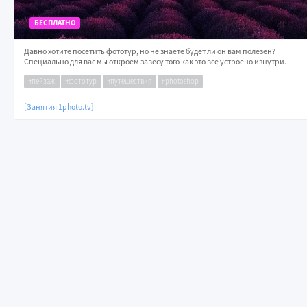
БЕСПЛАТНО
Давно хотите посетить фототур, но не знаете будет ли он вам полезен?
Специально для вас мы откроем завесу того как это все устроено изнутри.
#пейзаж
#фототур
#путешествия
#photoshop
[Занятия 1photo.tv]