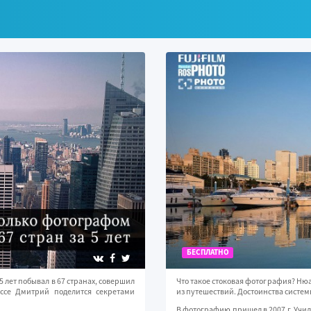
БЕСПЛАТНО
 лет побывал в 67 странах, совершил
Что такое стоковая фотография? Ню
ассе Дмитрий поделится секретами
из путешествий. Достоинства системы
В фотографию пришел в 2007 г. Училс