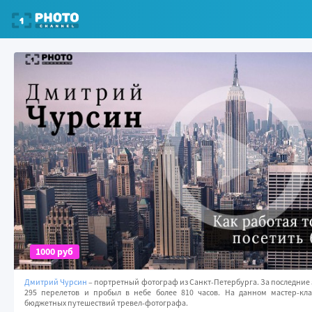
1000 руб
Дмитрий Чурсин
– портретный фотограф из Санкт-Петербурга. За последние 5
295 перелетов и пробыл в небе более 810 часов. На данном мастер-кл
бюджетных путешествий тревел-фотографа.