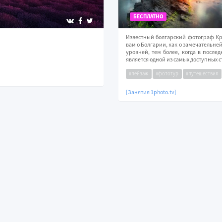
БЕСПЛАТНО
Известный болгарский фотограф Кра
вам о Болгарии, как о замечательн
уровней, тем более, когда в после
является одной из самых доступных с
#пейзаж
#фототур
#путешествия
[Занятия 1photo.tv]