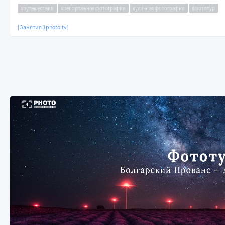
#путешествия
#репортажная фотография
#уличная фотография
#фототур
[Занятия 1photo.tv]