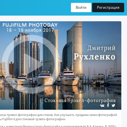
Войти
Регистрация
ансы трэвел-фотографии для стоков. Как улучшить продажи своих фотографий
 Fujifilm X для стоковой трэвел-фотографии.
я у известного белорусского фотографа и преподавателя В.А. Качана. В 2009 г.