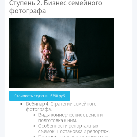
Ступень 2. Бизнес семейного
фотографа
Стоимость ступени - 6390 руб
Вебинар 4. Стратегии семейного
фотографа.
Виды коммерческих съемок и
подготовка к ним.
Особенности репортажных
съемок. Постановка и репортаж.
Портрет, съемки ожидания и ню.